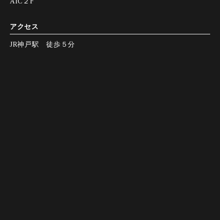
AIC２F
アクセス
JR神戸駅 徒歩５分
営業時間
【月～金】
11:00～15:00
Instagram
Instagram
電話する
電話する
web予約
web予約
L.O.15:00
【月～金】
15:00～22:00
L.O.21:00
【土～日，祝】
11:00～15:00
L.O.15:00
【土～日，祝】
15:00～23:00