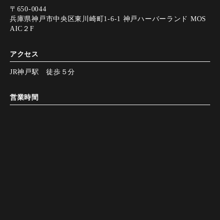
〒650-0044
兵庫県神戸市中央区東川崎町1-6-1 神戸ハーバーランド MOS
AIC２F
アクセス
JR神戸駅 徒歩５分
営業時間
【月～金】
11:00～15:00
L.O.15:00
Instagram
Instagram
電話する
電話する
web予約
web予約
【月～金】
15:00～22:00
L.O.21:00
【土～日，祝】
11:00～15:00
L.O.15:00