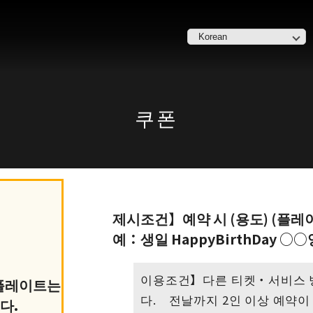
쿠폰
제시조건】예약 시 (용도) (플레
예：생일 HappyBirthDay ○○
이용조건】다른 티켓・서비스 병
 플레이트는
다. 전날까지 2인 이상 예약이
다.